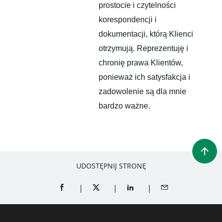
prostocie i czytelności
korespondencji i
dokumentacji, którą Klienci
otrzymują. Reprezentuję i
chronię prawa Klientów,
ponieważ ich satysfakcja i
zadowolenie są dla mnie
bardzo ważne.
UDOSTĘPNIJ STRONĘ
SHARE ON FACEBOOK (OPENS A NEW WINDOW)
SHARE ON TWITTER (OPENS A NEW W
SHARE ON LINKEDIN (OPEN
SHARE BY EMAIL