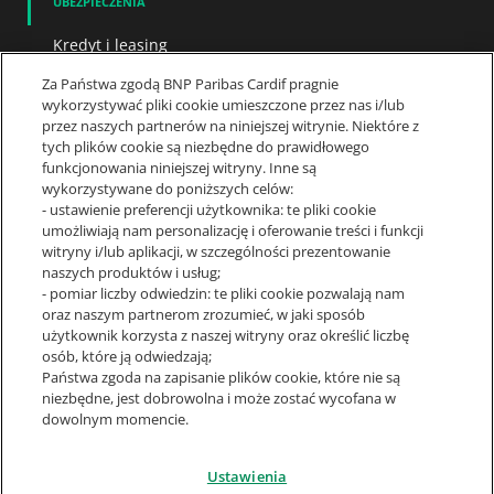
UBEZPIECZENIA
Kredyt i leasing
Życie i zdrowie
Za Państwa zgodą BNP Paribas Cardif pragnie
Samochód
wykorzystywać pliki cookie umieszczone przez nas i/lub
Dom i mieszkanie
przez naszych partnerów na niniejszej witrynie. Niektóre z
tych plików cookie są niezbędne do prawidłowego
BNP PARIBAS CARDIF
funkcjonowania niniejszej witryny. Inne są
wykorzystywane do poniższych celów:
Dla Partnerów
- ustawienie preferencji użytkownika: te pliki cookie
Aktualności
umożliwiają nam personalizację i oferowanie treści i funkcji
BNP Paribas Cardif w Polsce
witryny i/lub aplikacji, w szczególności prezentowanie
Kariera
naszych produktów i usług;
Kontakt
- pomiar liczby odwiedzin: te pliki cookie pozwalają nam
oraz naszym partnerom zrozumieć, w jaki sposób
użytkownik korzysta z naszej witryny oraz określić liczbę
OBSERWUJ NAS
osób, które ją odwiedzają;
Państwa zgoda na zapisanie plików cookie, które nie są
Linkedin
niezbędne, jest dobrowolna i może zostać wycofana w
Google
dowolnym momencie.
Ustawienia