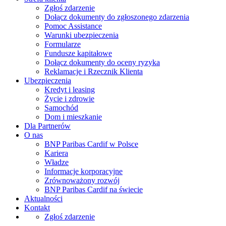
Zgłoś zdarzenie
Dołącz dokumenty do zgłoszonego zdarzenia
Pomoc Assistance
Warunki ubezpieczenia
Formularze
Fundusze kapitałowe
Dołącz dokumenty do oceny ryzyka
Reklamacje i Rzecznik Klienta
Ubezpieczenia
Kredyt i leasing
Życie i zdrowie
Samochód
Dom i mieszkanie
Dla Partnerów
O nas
BNP Paribas Cardif w Polsce
Kariera
Władze
Informacje korporacyjne
Zrównoważony rozwój
BNP Paribas Cardif na świecie
Aktualności
Kontakt
Zgłoś zdarzenie